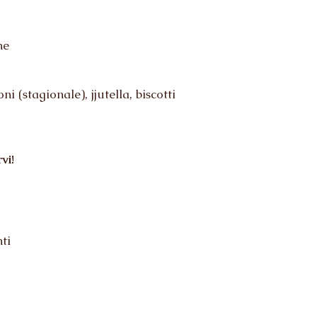
ne
 (stagionale), jjutella, biscotti
vi!
ti