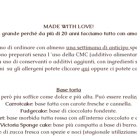
MADE WITH LOVE!
n grande perché da più di 20 anni facciamo tutto con amo
iamo di ordinare con almeno
una settimana di anticipo
sp
ono preparati senza l 'uso della CMC (additivo alimentare
 uso di conservanti o additivi aggiunti, con ingredienti s
 su gli allergeni potete cliccare
qui
oppure ci potete c
Base torta
però piu soffice come dolce e più alta. Può essere realizz
Carrotcake:
base fatta con carote fresche e cannella.
Fudgecake:
base di cioccolato fondente.
et:
base morbida tutta rossa con all'interno cioccolato e 
Victoria Sponge cake:
base più compatta a base di burro
 di zucca fresca con spezie e noci (stagionale utilizziam