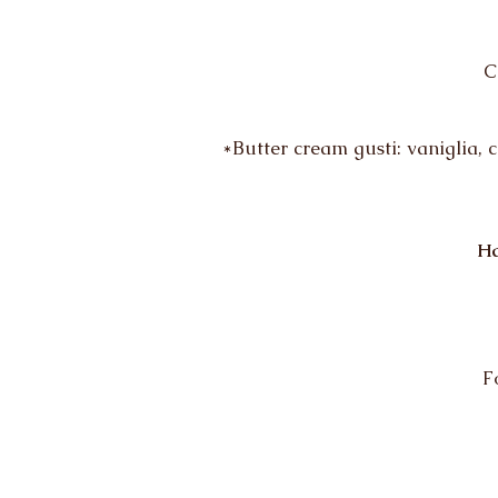
C
*Butter cream gusti: vaniglia, c
Ha
F