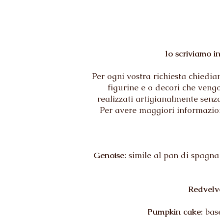
lo scriviamo i
Per ogni vostra richiesta chied
figurine e o decori che veng
realizzati artigianalmente senza
Per avere maggiori informazioni
Genoise:
simile al pan di spagna 
Redvelv
Pumpkin cake:
base