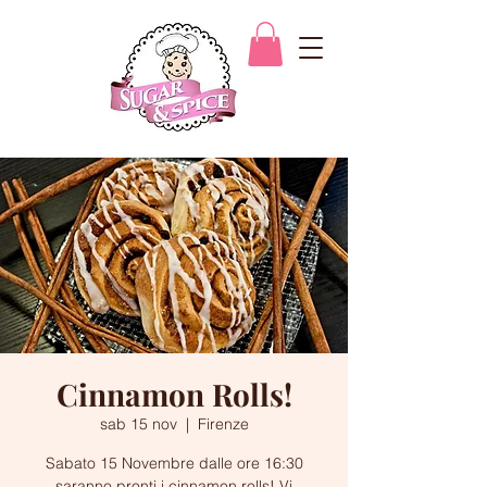
Cinnamon Rolls!
sab 15 nov
  |  
Firenze
Sabato 15 Novembre dalle ore 16:30
saranno pronti i cinnamon rolls! Vi