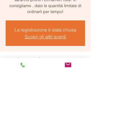
consigliamo , dato le quantità limitate di
ordinarli per tempo!
La registrazione è stata chiusa
Scopri gli altri eventi
Orario & Sede
15 nov 2025, 16:30 – 18:00
Firenze, Borgo la Croce, 15 r, 50122
Firenze FI, Italia
Condividi questo evento