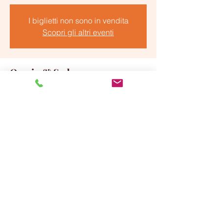
I biglietti non sono in vendita
Scopri gli altri eventi
Orario & Sede
Nov 20, 2022, 10:00 AM – 2:40 PM
Firenze, Borgo la Croce 15r
Condividi questo evento